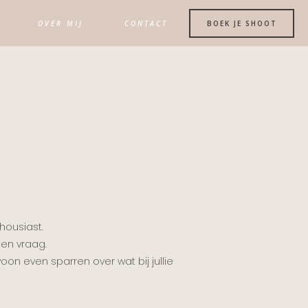
OVER MIJ
CONTACT
BOEK JE SHOOT
housiast.
een vraag.
oon even sparren over wat bij jullie